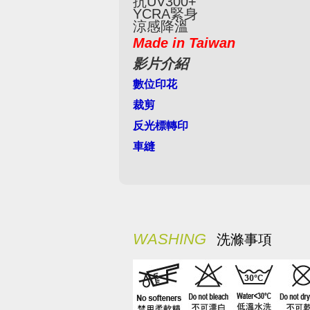
抗UV300+
YCRA緊身
涼感降溫
Made in Taiwan
影片介紹
數位印花
裁剪
反光標轉印
車縫
WASHING
洗滌事項