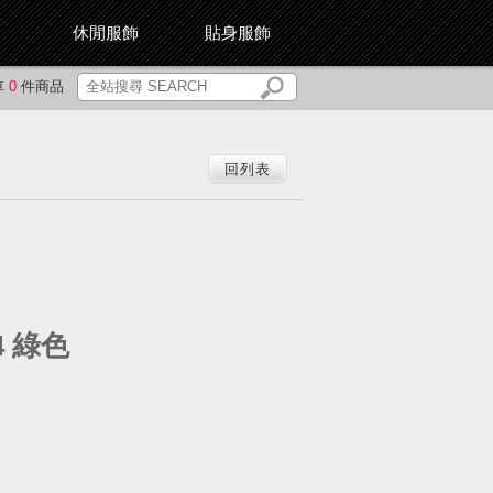
休閒服飾
貼身服飾
車
0
件商品
回列表
4
綠色