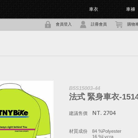
車衣
車褲
會員登入
註冊會員
購物
B5S15003-44
法式 緊身車衣-151
NT. 2704
建議售價
材質成份
84 %Polyester
16 %Lycra