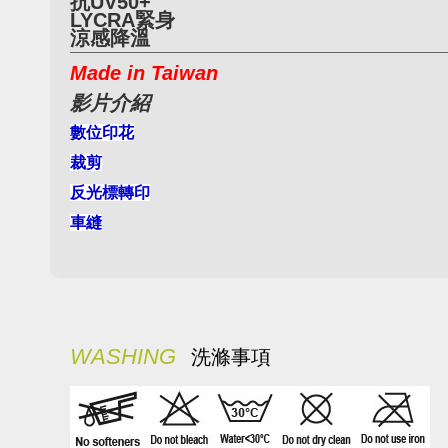
抗UV50+
LYCRA緊身
涼感降溫
Made in Taiwan
影片介紹
數位印花
裁剪
反光標轉印
車縫
WASHING
洗滌事項