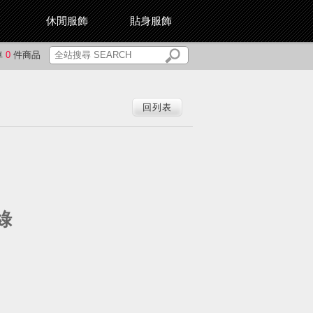
休閒服飾
貼身服飾
車
0
件商品
回列表
綠