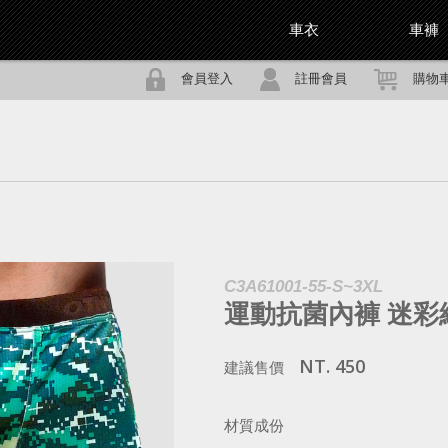
車衣
車褲
會員登入
註冊會員
購物
C3A61001-55-S~3XL
運動抗菌內褲
迷彩
NT. 450
建議售價
材質成份